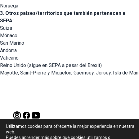
Noruega
3. Otros países/territorios que también pertenecen a
SEPA:
Suiza
Mónaco
San Marino
Andorra
Vaticano
Reino Unido (sigue en SEPA a pesar del Brexit)
Mayotte, Saint-Pierre y Miquelon, Guernsey, Jersey, Isla de Man
WEB CANTAMOR
Utilizamos cookies para ofrecerte la mejor experiencia en nuestra
web.
Aviso legal
|
Política de privacidad
Puedes aprender más sobre qué cookies utilizamos o